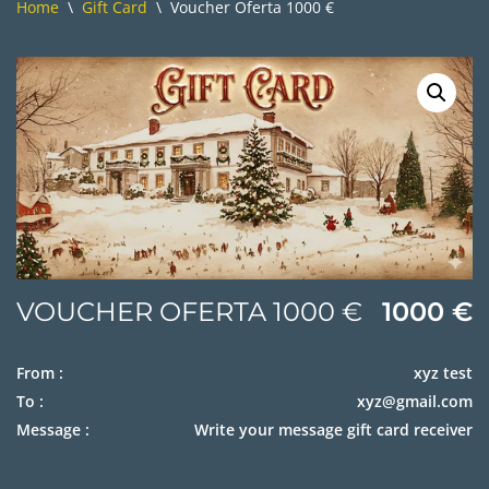
Home
\
Gift Card
\
Voucher Oferta 1000 €
VOUCHER OFERTA 1000 €
1000
€
From :
xyz test
To :
xyz@gmail.com
Message :
Write your message gift card receiver