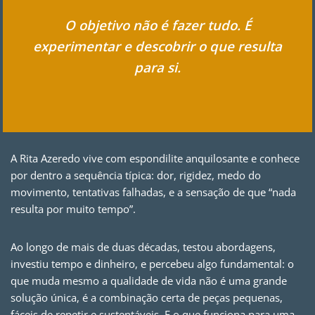
O objetivo não é fazer tudo. É
experimentar e descobrir o que resulta
para si.
A Rita Azeredo vive com espondilite anquilosante e conhece
por dentro a sequência típica: dor, rigidez, medo do
movimento, tentativas falhadas, e a sensação de que “nada
resulta por muito tempo”.
Ao longo de mais de duas décadas, testou abordagens,
investiu tempo e dinheiro, e percebeu algo fundamental: o
que muda mesmo a qualidade de vida não é uma grande
solução única, é a combinação certa de peças pequenas,
fáceis de repetir e sustentáveis. E o que funciona para uma