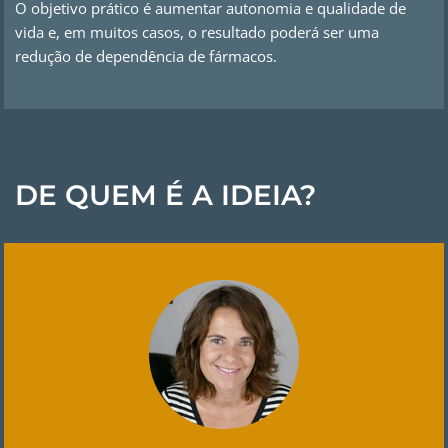
O objetivo prático é aumentar autonomia e qualidade de
vida e, em muitos casos, o resultado poderá ser uma
redução de dependência de fármacos.
DE QUEM É A IDEIA?