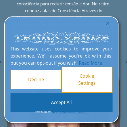
consciência para reduzir tensão e dor. No retiro,
conduz aulas de Consciência Através do
Movimento® que acalmam o sistema nervoso e
devolvem confiança ao corpo, com uma abordagem
respeitosa e clara para quem vive com inflamação e
limitações de movimento.
This website uses cookies to improve your
experience. We'll assume you're ok with this,
but you can opt-out if you wish.
Read More
Cookie
Decline
Settings
Accept All
Powered by
WPLP Compliance Platform