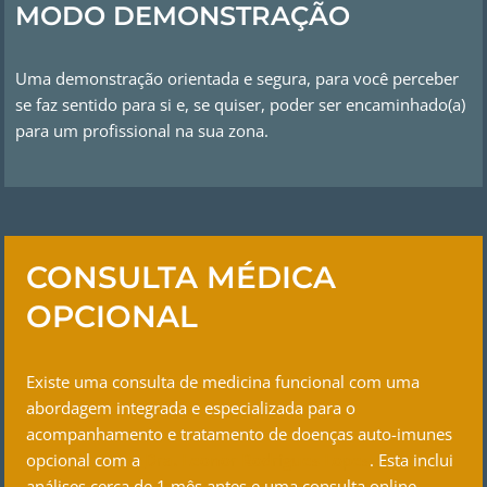
MODO DEMONSTRAÇÃO
Uma demonstração orientada e segura, para você perceber
se faz sentido para si e, se quiser, poder ser encaminhado(a)
para um profissional na sua zona.
CONSULTA MÉDICA
OPCIONAL
Existe uma consulta de medicina funcional com uma
abordagem integrada e especializada para o
acompanhamento e tratamento de doenças auto-imunes
opcional com a
Dra. Leonor Rodrigues Lopes
. Esta inclui
análises cerca de 1 mês antes e uma consulta online