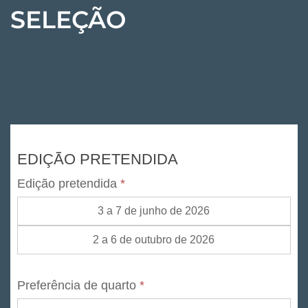
SELEÇÃO
Selection
EDIÇÃO PRETENDIDA
Espondilite
Edição pretendida
*
3 a 7 de junho de 2026
2 a 6 de outubro de 2026
Preferência de quarto
*